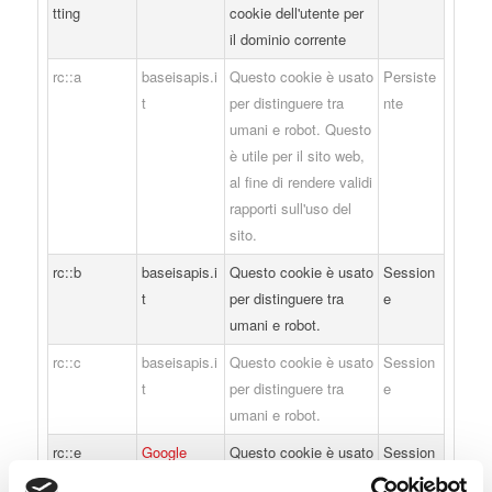
tting
cookie dell'utente per
il dominio corrente
rc::a
baseisapis.i
Questo cookie è usato
Persiste
t
per distinguere tra
nte
umani e robot. Questo
è utile per il sito web,
al fine di rendere validi
rapporti sull'uso del
sito.
rc::b
baseisapis.i
Questo cookie è usato
Session
t
per distinguere tra
e
umani e robot.
rc::c
baseisapis.i
Questo cookie è usato
Session
t
per distinguere tra
e
umani e robot.
rc::e
Google
Questo cookie è usato
Session
per distinguere tra
e