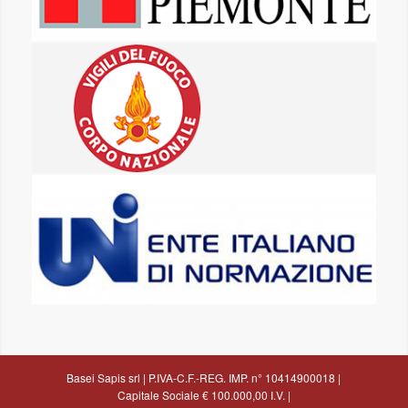
Basei Sapis srl |
P.IVA-C.F.-REG. IMP. n° 10414900018 |
Capitale Sociale € 100.000,00 I.V.
|