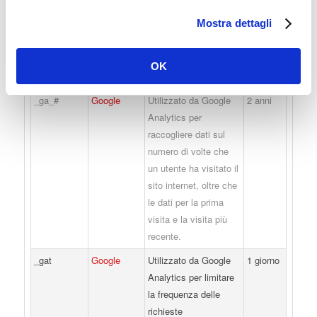
_ga
Google
Registra un ID
2 anni
Mostra dettagli
univoco utilizzato per
generare dati statistici
su come il visitatore
OK
utilizza il sito internet.
_ga_#
Google
Utilizzato da Google
2 anni
Analytics per
raccogliere dati sul
numero di volte che
un utente ha visitato il
sito internet, oltre che
le dati per la prima
visita e la visita più
recente.
_gat
Google
Utilizzato da Google
1 giorno
Analytics per limitare
la frequenza delle
richieste