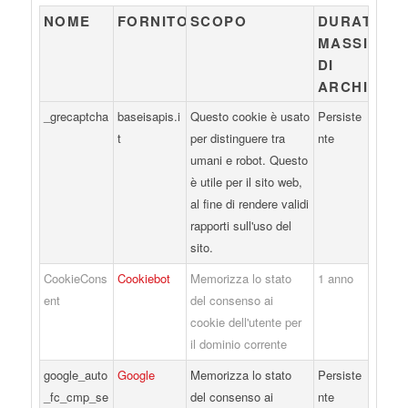
NOME
FORNITORE
SCOPO
DURATA
MASSIMA
DI
ARCHIVIAZ
_grecaptcha
baseisapis.i
Questo cookie è usato
Persiste
t
per distinguere tra
nte
umani e robot. Questo
è utile per il sito web,
al fine di rendere validi
rapporti sull'uso del
sito.
CookieCons
Cookiebot
Memorizza lo stato
1 anno
ent
del consenso ai
cookie dell'utente per
il dominio corrente
google_auto
Google
Memorizza lo stato
Persiste
_fc_cmp_se
del consenso ai
nte